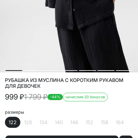
РУБАШКА ИЗ МУСЛИНА С КОРОТКИМ РУКАВОМ
ДЛЯ ДЕВОЧЕК
999
₽
1 799
₽
-44%
начислим 20 бонусов
размеры
122
128
134
140
146
152
158
164