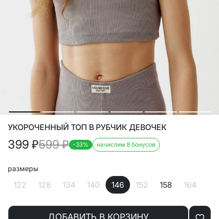
УКОРОЧЕННЫЙ ТОП В РУБЧИК ДЕВОЧЕК
399
₽
599
₽
-33%
начислим 8 бонусов
размеры
122
128
134
140
146
152
158
164
ДОБАВИТЬ В КОРЗИНУ