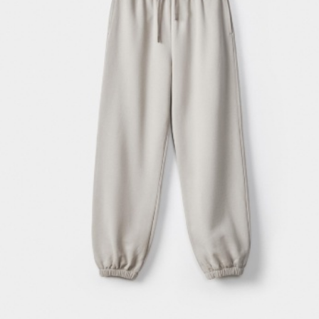
АКСЕССУАРЫ
SELA × МАЛЕНЬКИЙ ПРИНЦ
новое
ПРИМЕРИТЬ ОНЛАЙН
SELA × HELLO KITTY
ДЕНИМ
СКОРО В ПРОДАЖЕ
РАСПРОДАЖА ДО -60%
ЛУКБУКИ
ПОДАРОЧНЫЕ СЕРТИФИКАТЫ
НА СЛУЧАЙ ПОНЕДЕЛЬНИКА
КОНСТРУКТОР ГАРДЕРОБА
НОВИНКИ
ОДЕЖДА
АКСЕССУАРЫ