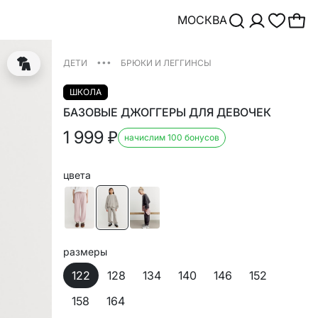
МОСКВА
•••
ДЕТИ
БРЮКИ И ЛЕГГИНСЫ
ШКОЛА
БАЗОВЫЕ ДЖОГГЕРЫ ДЛЯ ДЕВОЧЕК
1 999
₽
начислим 100 бонусов
цвета
размеры
122
128
134
140
146
152
158
164