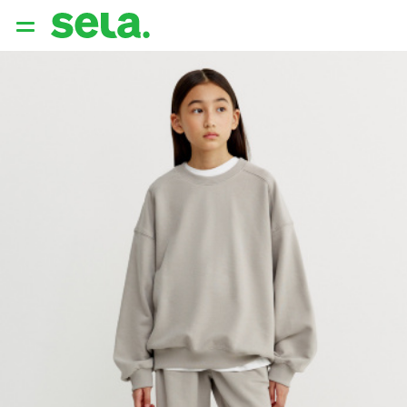
{{ QUERY }}
популярные запросы
Женщины
Девушки
Мужчины
Дети
Дом
АРХИТЕКТУРА ОБРАЗА
THE ‘90S. OFFICE
НОВИНКИ
ОДЕЖДА
АКСЕССУАРЫ
ОБУВЬ