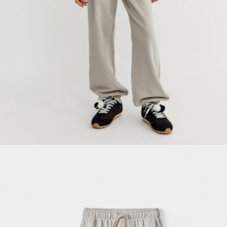
ПРИМЕРИТЬ ОНЛАЙН
SELA × ЧЕБУРАШКА
SELA.PREMIUM
БОЛЬШИЕ РАЗМЕРЫ
ДЕНИМ
НАТУРАЛЬНЫЕ ТКАНИ
СКОРО В ПРОДАЖЕ
РАСПРОДАЖА ДО -60%
ЛУКБУКИ
ПОДАРОЧНЫЕ СЕРТИФИКАТЫ
WINX CLUB
КЛУБ 12:00
HELLO, ТРОПИКИ
НОВИНКИ
ОДЕЖДА