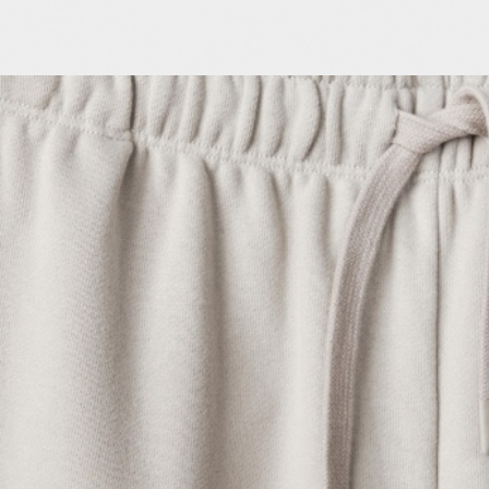
ОБУВЬ
SELA × МАЛЕНЬКИЙ ПРИНЦ
новое
ПРИМЕРИТЬ ОНЛАЙН
SELA × ЧЕБУРАШКА
SELA × СОЮЗМУЛЬТФИЛЬМ
SELA.PREMIUM
ДЕНИМ
СКОРО В ПРОДАЖЕ
РАСПРОДАЖА ДО -60%
ЛУКБУКИ
ПОДАРОЧНЫЕ СЕРТИФИКАТЫ
СКАНДИНАВСКОЕ ДЕТСТВО
ШКОЛА СКОРО
ЛЕГКО ГЛАДИТЬ