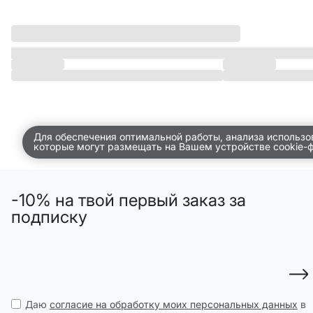
SELA × МАЛЕНЬКИЙ ПРИНЦ
новое
ПРИМЕРИТЬ ОНЛАЙН
SELA × HELLO KITTY
ДЕНИМ
СКОРО В ПРОДАЖЕ
РАСПРОДАЖА ДО -60%
Для обеспечения оптимальной работы, анализа использо
которые могут размещать на Вашем устройстве cookie-
ЛУКБУКИ
ПОДАРОЧНЫЕ СЕРТИФИКАТЫ
НА СЛУЧАЙ ПОНЕДЕЛЬНИКА
-10% на твой первый заказ за
КОНСТРУКТОР ГАРДЕРОБА
подписку
НОВИНКИ
ОДЕЖДА
АКСЕССУАРЫ
ОБУВЬ
Даю
согласие на обработку моих персональных данных
в