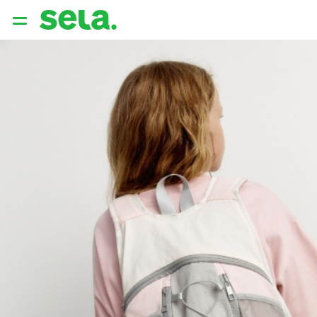
{{ QUERY }}
популярные запросы
Женщины
Девушки
Мужчины
Дети
Дом
АРХИТЕКТУРА ОБРАЗА
THE ‘90S. OFFICE
НОВИНКИ
ОДЕЖДА
АКСЕССУАРЫ
ОБУВЬ