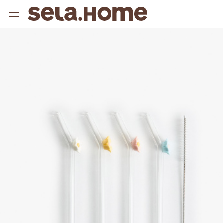
{{ QUERY }}
популярные запросы
Женщины
Девушки
Мужчины
Дети
Дом
АРХИТЕКТУРА ОБРАЗА
THE ‘90S. OFFICE
НОВИНКИ
ОДЕЖДА
АКСЕССУАРЫ
ОБУВЬ