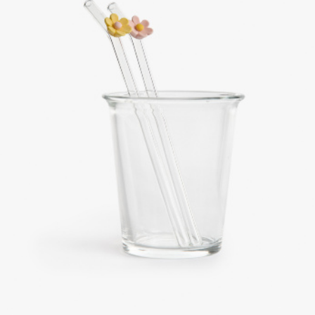
SELA × МАЛЕНЬКИЙ ПРИНЦ
новое
ПРИМЕРИТЬ ОНЛАЙН
SELA × HELLO KITTY
ДЕНИМ
СКОРО В ПРОДАЖЕ
РАСПРОДАЖА ДО -60%
ЛУКБУКИ
ПОДАРОЧНЫЕ СЕРТИФИКАТЫ
НА СЛУЧАЙ ПОНЕДЕЛЬНИКА
КОНСТРУКТОР ГАРДЕРОБА
НОВИНКИ
ОДЕЖДА
АКСЕССУАРЫ
ОБУВЬ