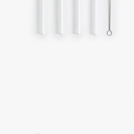
ПРИМЕРИТЬ ОНЛАЙН
SELA × ЧЕБУРАШКА
SELA.PREMIUM
БОЛЬШИЕ РАЗМЕРЫ
ДЕНИМ
НАТУРАЛЬНЫЕ ТКАНИ
СКОРО В ПРОДАЖЕ
РАСПРОДАЖА ДО -60%
ЛУКБУКИ
ПОДАРОЧНЫЕ СЕРТИФИКАТЫ
КЛУБ 12:00
HELLO, ТРОПИКИ
НОВИНКИ
ОДЕЖДА
АКСЕССУАРЫ