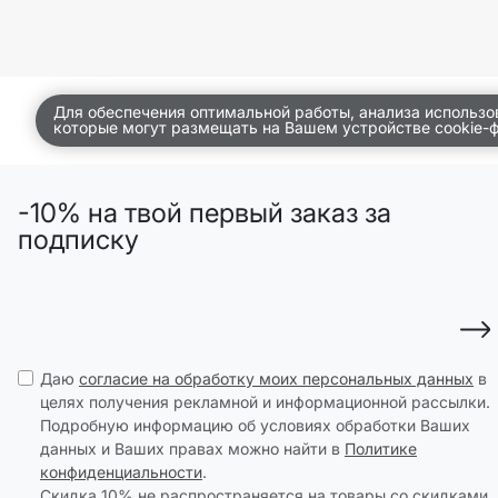
SELA × МАЛЕНЬКИЙ ПРИНЦ
новое
ПРИМЕРИТЬ ОНЛАЙН
SELA × ЧЕБУРАШКА
Для обеспечения оптимальной работы, анализа использо
SELA × СОЮЗМУЛЬТФИЛЬМ
которые могут размещать на Вашем устройстве cookie-
SELA.PREMIUM
ДЕНИМ
-10% на твой первый заказ за
СКОРО В ПРОДАЖЕ
подписку
РАСПРОДАЖА ДО -60%
ЛУКБУКИ
ПОДАРОЧНЫЕ СЕРТИФИКАТЫ
ШКОЛА СКОРО
Даю
согласие на обработку моих персональных данных
в
ЛЕГКО ГЛАДИТЬ
целях получения рекламной и информационной рассылки.
ДЕВОЧКИ
Подробную информацию об условиях обработки Ваших
данных и Ваших правах можно найти в
Политике
МАЛЬЧИКИ
конфиденциальности
.
МАЛЫШИ
только онлайн
Скидка 10% не распространяется на товары со скидками