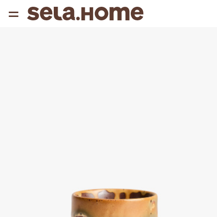
{{ QUERY }}
популярные запросы
Женщины
Девушки
Мужчины
Дети
Дом
АРХИТЕКТУРА ОБРАЗА
THE ‘90S. OFFICE
НОВИНКИ
ОДЕЖДА
АКСЕССУАРЫ
ОБУВЬ