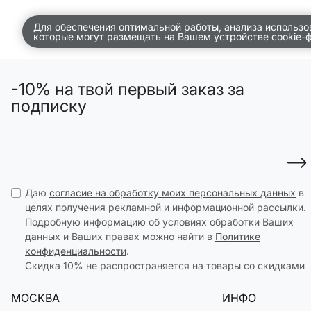
SELA × МАЛЕНЬКИЙ ПРИНЦ
новое
Для обеспечения оптимальной работы, анализа использо
которые могут размещать на Вашем устройстве cookie-
ПРИМЕРИТЬ ОНЛАЙН
SELA × HELLO KITTY
ДЕНИМ
-10% на твой первый заказ за
СКОРО В ПРОДАЖЕ
подписку
РАСПРОДАЖА ДО -60%
ЛУКБУКИ
ПОДАРОЧНЫЕ СЕРТИФИКАТЫ
НА СЛУЧАЙ ПОНЕДЕЛЬНИКА
Даю
согласие на обработку моих персональных данных
в
КОНСТРУКТОР ГАРДЕРОБА
целях получения рекламной и информационной рассылки.
Подробную информацию об условиях обработки Ваших
данных и Ваших правах можно найти в
Политике
НОВИНКИ
конфиденциальности
.
ОДЕЖДА
Скидка 10% не распространяется на товары со скидками
АКСЕССУАРЫ
МОСКВА
ИНФО
ОБУВЬ