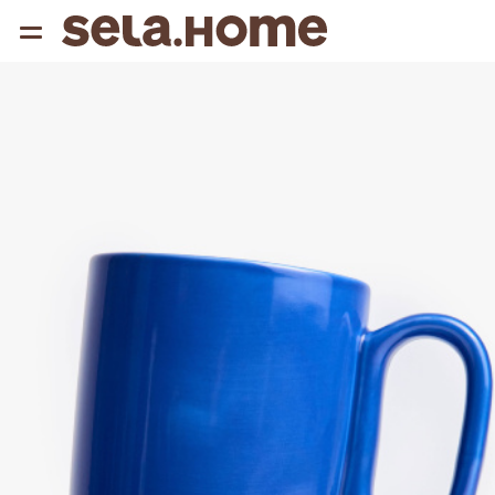
{{ QUERY }}
популярные запросы
Женщины
Девушки
Мужчины
Дети
Дом
АРХИТЕКТУРА ОБРАЗА
THE ‘90S. OFFICE
НОВИНКИ
ОДЕЖДА
АКСЕССУАРЫ
ОБУВЬ