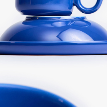
ПРИМЕРИТЬ ОНЛАЙН
SELA × ЧЕБУРАШКА
SELA.PREMIUM
БОЛЬШИЕ РАЗМЕРЫ
ДЕНИМ
НАТУРАЛЬНЫЕ ТКАНИ
СКОРО В ПРОДАЖЕ
РАСПРОДАЖА ДО -60%
ЛУКБУКИ
ПОДАРОЧНЫЕ СЕРТИФИКАТЫ
WINX CLUB
КЛУБ 12:00
HELLO, ТРОПИКИ
НОВИНКИ
ОДЕЖДА