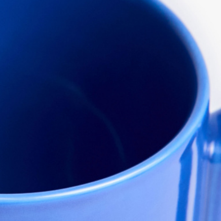
АКСЕССУАРЫ
SELA × МАЛЕНЬКИЙ ПРИНЦ
новое
ПРИМЕРИТЬ ОНЛАЙН
SELA × HELLO KITTY
ДЕНИМ
СКОРО В ПРОДАЖЕ
РАСПРОДАЖА ДО -60%
ЛУКБУКИ
ПОДАРОЧНЫЕ СЕРТИФИКАТЫ
НА СЛУЧАЙ ПОНЕДЕЛЬНИКА
КОНСТРУКТОР ГАРДЕРОБА
НОВИНКИ
ОДЕЖДА
АКСЕССУАРЫ