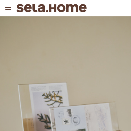
{{ QUERY }}
популярные запросы
Женщины
Девушки
Мужчины
Дети
Дом
АРХИТЕКТУРА ОБРАЗА
THE ‘90S. OFFICE
НОВИНКИ
ОДЕЖДА
АКСЕССУАРЫ
ОБУВЬ