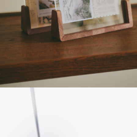
ПРИМЕРИТЬ ОНЛАЙН
SELA × ЧЕБУРАШКА
SELA.PREMIUM
БОЛЬШИЕ РАЗМЕРЫ
ДЕНИМ
НАТУРАЛЬНЫЕ ТКАНИ
СКОРО В ПРОДАЖЕ
РАСПРОДАЖА ДО -60%
ЛУКБУКИ
ПОДАРОЧНЫЕ СЕРТИФИКАТЫ
WINX CLUB
КЛУБ 12:00
HELLO, ТРОПИКИ
НОВИНКИ
ОДЕЖДА