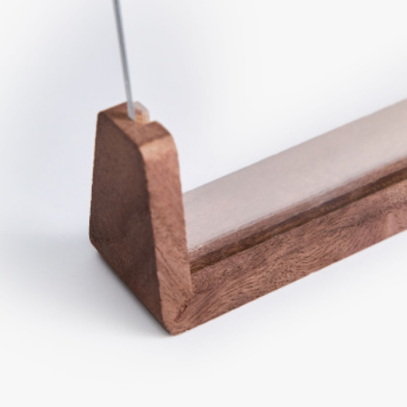
АКСЕССУАРЫ
SELA × МАЛЕНЬКИЙ ПРИНЦ
новое
ПРИМЕРИТЬ ОНЛАЙН
SELA × HELLO KITTY
ДЕНИМ
СКОРО В ПРОДАЖЕ
РАСПРОДАЖА ДО -60%
ЛУКБУКИ
ПОДАРОЧНЫЕ СЕРТИФИКАТЫ
НА СЛУЧАЙ ПОНЕДЕЛЬНИКА
КОНСТРУКТОР ГАРДЕРОБА
НОВИНКИ
ОДЕЖДА
АКСЕССУАРЫ