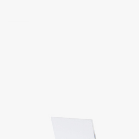
ОБУВЬ
SELA × МАЛЕНЬКИЙ ПРИНЦ
новое
ПРИМЕРИТЬ ОНЛАЙН
SELA × ЧЕБУРАШКА
SELA × СОЮЗМУЛЬТФИЛЬМ
SELA.PREMIUM
ДЕНИМ
СКОРО В ПРОДАЖЕ
РАСПРОДАЖА ДО -60%
ЛУКБУКИ
ПОДАРОЧНЫЕ СЕРТИФИКАТЫ
СКАНДИНАВСКОЕ ДЕТСТВО
ШКОЛА СКОРО
ЛЕГКО ГЛАДИТЬ