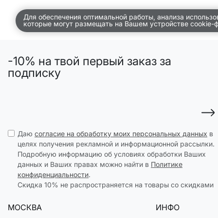
ДЕТСТВО
Для обеспечения оптимальной работы, анализа использо
которые могут размещать на Вашем устройстве cookie-
ПО КОМНАТАМ
ВСЕЛЕННАЯ ВИГГЕ
-10% на твой первый заказ за
подписку
СКОРО В ПРОДАЖЕ
РАСПРОДАЖА ДО -50%
ПОДАРОЧНЫЕ СЕРТИФИКАТЫ
магазины
Даю
согласие на обработку моих персональных данных
в
целях получения рекламной и информационной рассылки.
доставка
Подробную информацию об условиях обработки Ваших
инфо
данных и Ваших правах можно найти в
Политике
конфиденциальности
.
Скидка 10% не распространяется на товары со скидками
МОСКВА
ИНФО