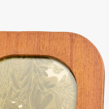
SELA × МАЛЕНЬКИЙ ПРИНЦ
новое
ПРИМЕРИТЬ ОНЛАЙН
SELA × ЧЕБУРАШКА
SELA × СОЮЗМУЛЬТФИЛЬМ
SELA.PREMIUM
ДЕНИМ
СКОРО В ПРОДАЖЕ
РАСПРОДАЖА ДО -60%
ЛУКБУКИ
ПОДАРОЧНЫЕ СЕРТИФИКАТЫ
ШКОЛА СКОРО
ЛЕГКО ГЛАДИТЬ
ДЕВОЧКИ
МАЛЬЧИКИ
МАЛЫШИ
только онлайн