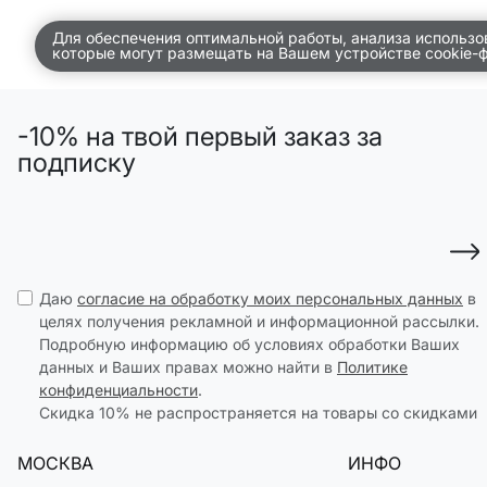
Для обеспечения оптимальной работы, анализа использо
ВСЕЛЕННАЯ ВИГГЕ
которые могут размещать на Вашем устройстве cookie-
СКОРО В ПРОДАЖЕ
РАСПРОДАЖА ДО -50%
-10% на твой первый заказ за
подписку
ПОДАРОЧНЫЕ СЕРТИФИКАТЫ
магазины
доставка
инфо
Даю
согласие на обработку моих персональных данных
в
целях получения рекламной и информационной рассылки.
Подробную информацию об условиях обработки Ваших
данных и Ваших правах можно найти в
Политике
конфиденциальности
.
Скидка 10% не распространяется на товары со скидками
МОСКВА
ИНФО