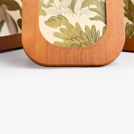
ПРИМЕРИТЬ ОНЛАЙН
SELA × ЧЕБУРАШКА
SELA.PREMIUM
БОЛЬШИЕ РАЗМЕРЫ
ДЕНИМ
НАТУРАЛЬНЫЕ ТКАНИ
СКОРО В ПРОДАЖЕ
РАСПРОДАЖА ДО -60%
ЛУКБУКИ
ПОДАРОЧНЫЕ СЕРТИФИКАТЫ
КЛУБ 12:00
HELLO, ТРОПИКИ
НОВИНКИ
ОДЕЖДА
АКСЕССУАРЫ