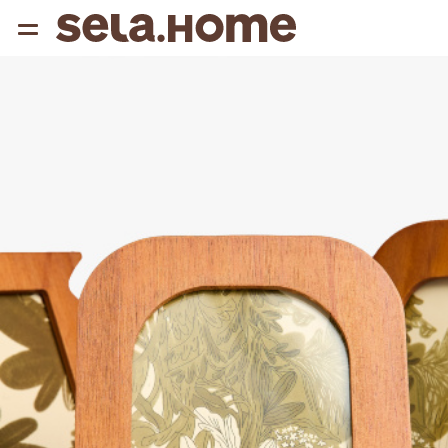
{{ QUERY }}
популярные запросы
Женщины
Девушки
Мужчины
Дети
Дом
АРХИТЕКТУРА ОБРАЗА
THE ‘90S. OFFICE
НОВИНКИ
ОДЕЖДА
АКСЕССУАРЫ
ОБУВЬ