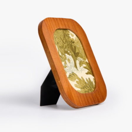
SELA × МАЛЕНЬКИЙ ПРИНЦ
новое
ПРИМЕРИТЬ ОНЛАЙН
SELA × HELLO KITTY
ДЕНИМ
СКОРО В ПРОДАЖЕ
РАСПРОДАЖА ДО -60%
ЛУКБУКИ
ПОДАРОЧНЫЕ СЕРТИФИКАТЫ
НА СЛУЧАЙ ПОНЕДЕЛЬНИКА
КОНСТРУКТОР ГАРДЕРОБА
НОВИНКИ
ОДЕЖДА
АКСЕССУАРЫ
ОБУВЬ