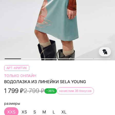
АРТ-КРИТИК
ТОЛЬКО ОНЛАЙН
ВОДОЛАЗКА ИЗ ЛИНЕЙКИ SELA YOUNG
1 799
₽
2 799
₽
-36%
начислим 36 бонусов
размеры
XXS
XS
S
M
L
XL