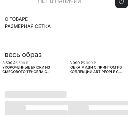
НЕТ В НАЛИЧИИ
О ТОВАРЕ
РАЗМЕРНАЯ СЕТКА
весь образ
3 599 ₽
5 599 ₽
3 999 ₽
5 999 ₽
УКОРОЧЕННЫЕ БРЮКИ ИЗ
ЮБКА МИДИ C ПРИНТОМ ИЗ
SELA.PREMIUM
SELA.PREMIUM
СМЕСОВОГО ТЕНСЕЛА С
КОЛЛЕКЦИИ ART PEOPLE С
СОДЕРЖАНИЕМ ЛЬНА
TONY.WWWWW