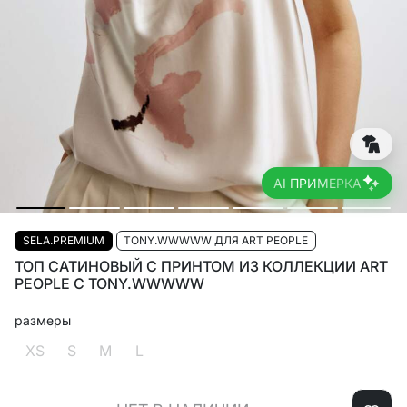
AI ПРИМЕРКА
SELA.PREMIUM
TONY.WWWWW ДЛЯ ART PEOPLE
ТОП САТИНОВЫЙ C ПРИНТОМ ИЗ КОЛЛЕКЦИИ ART
PEOPLE С TONY.WWWWW
размеры
XS
S
M
L