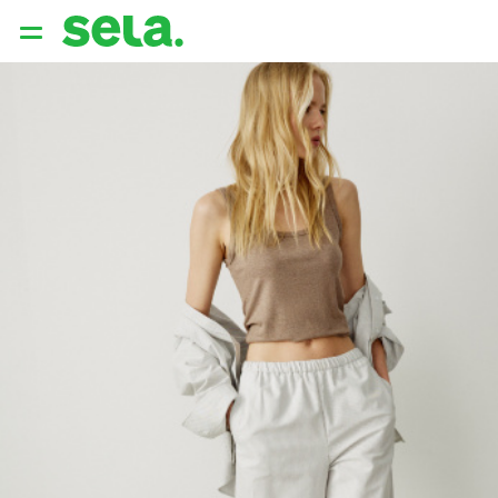
{{ QUERY }}
популярные запросы
Женщины
Девушки
Мужчины
Дети
Дом
АРХИТЕКТУРА ОБРАЗА
THE ‘90S. OFFICE
НОВИНКИ
ОДЕЖДА
АКСЕССУАРЫ
ОБУВЬ