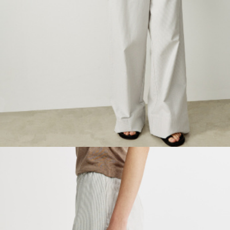
ПРИМЕРИТЬ ОНЛАЙН
SELA × ЧЕБУРАШКА
SELA.PREMIUM
БОЛЬШИЕ РАЗМЕРЫ
ДЕНИМ
НАТУРАЛЬНЫЕ ТКАНИ
СКОРО В ПРОДАЖЕ
РАСПРОДАЖА ДО -60%
ЛУКБУКИ
ПОДАРОЧНЫЕ СЕРТИФИКАТЫ
КЛУБ 12:00
HELLO, ТРОПИКИ
НОВИНКИ
ОДЕЖДА
АКСЕССУАРЫ