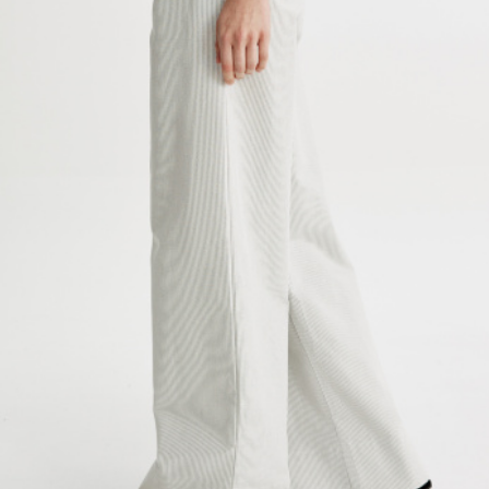
SELA × МАЛЕНЬКИЙ ПРИНЦ
новое
ПРИМЕРИТЬ ОНЛАЙН
SELA × HELLO KITTY
ДЕНИМ
СКОРО В ПРОДАЖЕ
РАСПРОДАЖА ДО -60%
ЛУКБУКИ
ПОДАРОЧНЫЕ СЕРТИФИКАТЫ
НА СЛУЧАЙ ПОНЕДЕЛЬНИКА
КОНСТРУКТОР ГАРДЕРОБА
НОВИНКИ
ОДЕЖДА
АКСЕССУАРЫ
ОБУВЬ