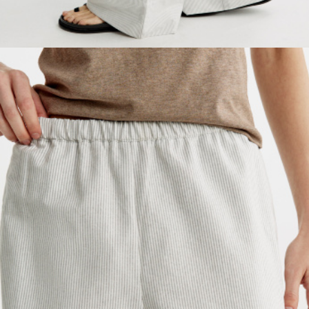
SELA × МАЛЕНЬКИЙ ПРИНЦ
новое
ПРИМЕРИТЬ ОНЛАЙН
SELA × ЧЕБУРАШКА
SELA × СОЮЗМУЛЬТФИЛЬМ
SELA.PREMIUM
ДЕНИМ
СКОРО В ПРОДАЖЕ
РАСПРОДАЖА ДО -60%
ЛУКБУКИ
ПОДАРОЧНЫЕ СЕРТИФИКАТЫ
ШКОЛА СКОРО
ЛЕГКО ГЛАДИТЬ
ДЕВОЧКИ
МАЛЬЧИКИ
МАЛЫШИ
только онлайн