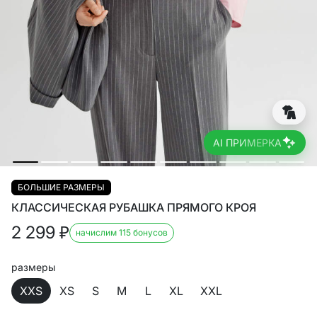
AI ПРИМЕРКА
БОЛЬШИЕ РАЗМЕРЫ
КЛАССИЧЕСКАЯ РУБАШКА ПРЯМОГО КРОЯ
2 299
₽
начислим 115 бонусов
размеры
XXS
XS
S
M
L
XL
XXL