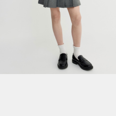
ПРИМЕРИТЬ ОНЛАЙН
SELA × ЧЕБУРАШКА
SELA.PREMIUM
БОЛЬШИЕ РАЗМЕРЫ
ДЕНИМ
НАТУРАЛЬНЫЕ ТКАНИ
СКОРО В ПРОДАЖЕ
РАСПРОДАЖА ДО -60%
ЛУКБУКИ
ПОДАРОЧНЫЕ СЕРТИФИКАТЫ
WINX CLUB
КЛУБ 12:00
HELLO, ТРОПИКИ
НОВИНКИ
ОДЕЖДА