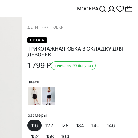
МОСКВА
•••
ДЕТИ
ЮБКИ
ШКОЛА
ТРИКОТАЖНАЯ ЮБКА В СКЛАДКУ ДЛЯ
ДЕВОЧЕК
1 799
₽
начислим 90 бонусов
цвета
размеры
116
122
128
134
140
146
152
158
164