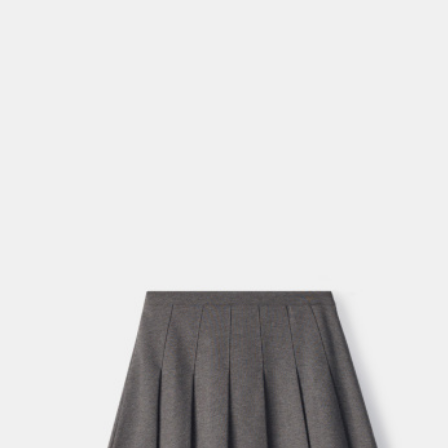
ОБУВЬ
SELA × МАЛЕНЬКИЙ ПРИНЦ
новое
ПРИМЕРИТЬ ОНЛАЙН
SELA × ЧЕБУРАШКА
SELA × СОЮЗМУЛЬТФИЛЬМ
SELA.PREMIUM
ДЕНИМ
СКОРО В ПРОДАЖЕ
РАСПРОДАЖА ДО -60%
ЛУКБУКИ
ПОДАРОЧНЫЕ СЕРТИФИКАТЫ
СКАНДИНАВСКОЕ ДЕТСТВО
ШКОЛА СКОРО
ЛЕГКО ГЛАДИТЬ