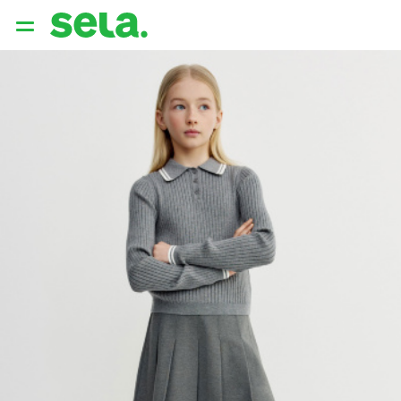
{{ QUERY }}
популярные запросы
Женщины
Девушки
Мужчины
Дети
Дом
АРХИТЕКТУРА ОБРАЗА
THE ‘90S. OFFICE
НОВИНКИ
ОДЕЖДА
АКСЕССУАРЫ
ОБУВЬ