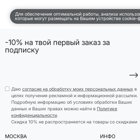
ДЕТСТВО
Для обеспечения оптимальной работы, анализа использо
которые могут размещать на Вашем устройстве cookie-
ПО КОМНАТАМ
ВСЕЛЕННАЯ ВИГГЕ
-10% на твой первый заказ за
СКОРО В ПРОДАЖЕ
подписку
РАСПРОДАЖА ДО -50%
ПОДАРОЧНЫЕ СЕРТИФИКАТЫ
магазины
Даю
согласие на обработку моих персональных данных
в
доставка
целях получения рекламной и информационной рассылки.
Подробную информацию об условиях обработки Ваших
инфо
данных и Ваших правах можно найти в
Политике
конфиденциальности
.
Скидка 10% не распространяется на товары со скидками
МОСКВА
ИНФО