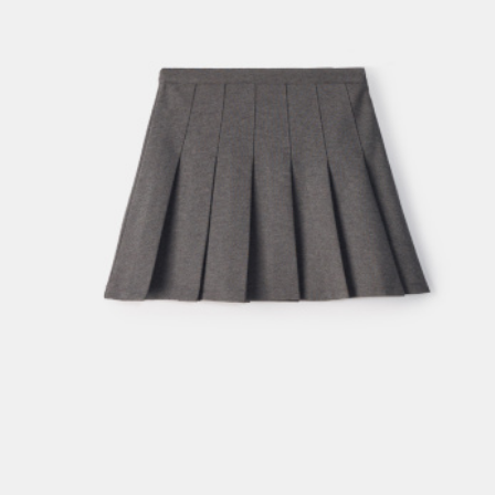
АКСЕССУАРЫ
SELA × МАЛЕНЬКИЙ ПРИНЦ
новое
ПРИМЕРИТЬ ОНЛАЙН
SELA × HELLO KITTY
ДЕНИМ
СКОРО В ПРОДАЖЕ
РАСПРОДАЖА ДО -60%
ЛУКБУКИ
ПОДАРОЧНЫЕ СЕРТИФИКАТЫ
НА СЛУЧАЙ ПОНЕДЕЛЬНИКА
КОНСТРУКТОР ГАРДЕРОБА
НОВИНКИ
ОДЕЖДА
АКСЕССУАРЫ