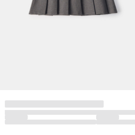
ДЕВОЧКИ
МАЛЬЧИКИ
МАЛЫШИ
только онлайн
ПОДАРОЧНЫЕ СЕРТИФИКАТЫ
КУПАЛЬНЫЙ СЕЗОН
ЛЕТНЯЯ БЕЗМЯТЕЖНОСТЬ
НОВИНКИ
ТЕКСТИЛЬ
ПОСУДА
ДЕКОР
АРОМАТЫ ДЛЯ ДОМА
ХРАНЕНИЕ
КАНЦЕЛЯРИЯ
ВАННАЯ