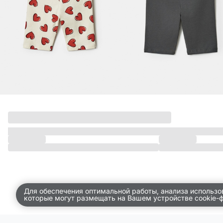
ДЕТСТВО
ПО КОМНАТАМ
ВСЕЛЕННАЯ ВИГГЕ
СКОРО В ПРОДАЖЕ
РАСПРОДАЖА ДО -50%
ПОДАРОЧНЫЕ СЕРТИФИКАТЫ
магазины
доставка
инфо
Для обеспечения оптимальной работы, анализа использо
которые могут размещать на Вашем устройстве cookie-