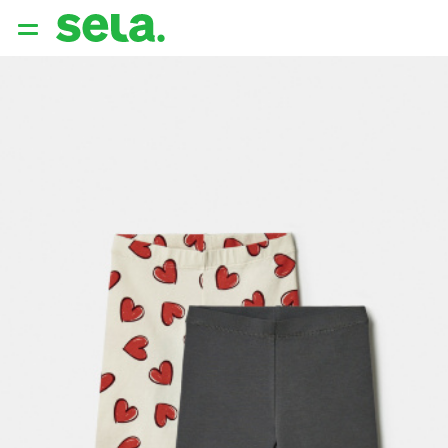
{{ QUERY }}
популярные запросы
Женщины
Девушки
Мужчины
Дети
Дом
АРХИТЕКТУРА ОБРАЗА
THE ‘90S. OFFICE
НОВИНКИ
ОДЕЖДА
АКСЕССУАРЫ
ОБУВЬ