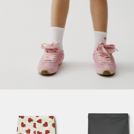
ДЕВОЧКИ
МАЛЬЧИКИ
МАЛЫШИ
только онлайн
ПОДАРОЧНЫЕ СЕРТИФИКАТЫ
КУПАЛЬНЫЙ СЕЗОН
ЛЕТНЯЯ БЕЗМЯТЕЖНОСТЬ
НОВИНКИ
ТЕКСТИЛЬ
ПОСУДА
ДЕКОР
АРОМАТЫ ДЛЯ ДОМА
ХРАНЕНИЕ
КАНЦЕЛЯРИЯ
ВАННАЯ