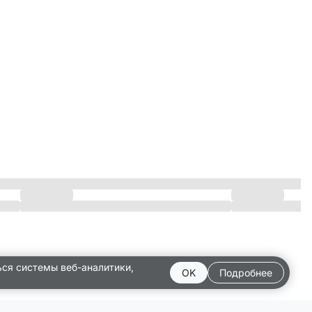
ься системы веб-аналитики,
OK
Подробнее