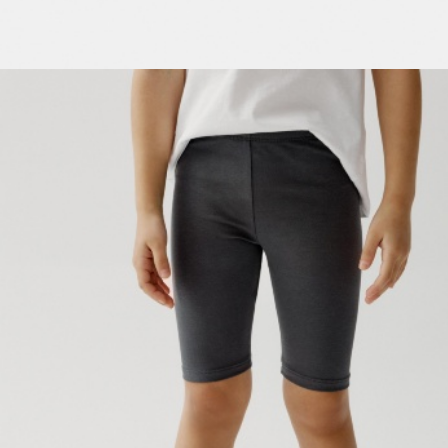
ОБУВЬ
SELA × МАЛЕНЬКИЙ ПРИНЦ
новое
ПРИМЕРИТЬ ОНЛАЙН
SELA × ЧЕБУРАШКА
SELA × СОЮЗМУЛЬТФИЛЬМ
SELA.PREMIUM
ДЕНИМ
СКОРО В ПРОДАЖЕ
РАСПРОДАЖА ДО -60%
ЛУКБУКИ
ПОДАРОЧНЫЕ СЕРТИФИКАТЫ
СКАНДИНАВСКОЕ ДЕТСТВО
ШКОЛА СКОРО
ЛЕГКО ГЛАДИТЬ