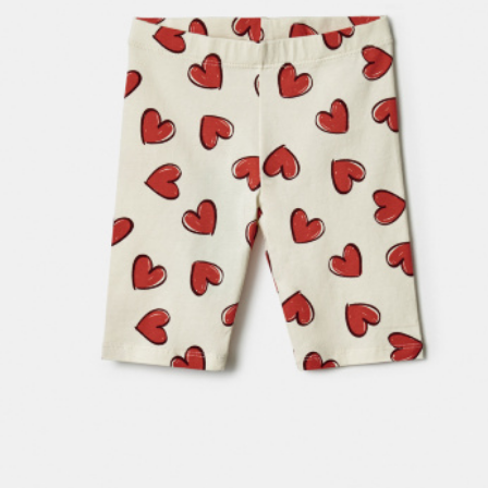
АКСЕССУАРЫ
SELA × МАЛЕНЬКИЙ ПРИНЦ
новое
ПРИМЕРИТЬ ОНЛАЙН
SELA × HELLO KITTY
ДЕНИМ
СКОРО В ПРОДАЖЕ
РАСПРОДАЖА ДО -60%
ЛУКБУКИ
ПОДАРОЧНЫЕ СЕРТИФИКАТЫ
НА СЛУЧАЙ ПОНЕДЕЛЬНИКА
КОНСТРУКТОР ГАРДЕРОБА
НОВИНКИ
ОДЕЖДА
АКСЕССУАРЫ