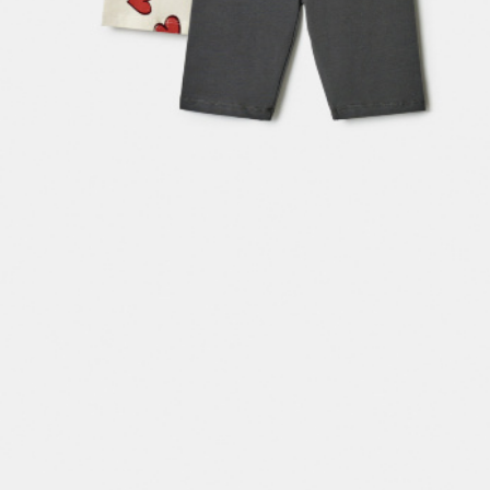
ПРИМЕРИТЬ ОНЛАЙН
SELA × ЧЕБУРАШКА
SELA.PREMIUM
БОЛЬШИЕ РАЗМЕРЫ
ДЕНИМ
НАТУРАЛЬНЫЕ ТКАНИ
СКОРО В ПРОДАЖЕ
РАСПРОДАЖА ДО -60%
ЛУКБУКИ
ПОДАРОЧНЫЕ СЕРТИФИКАТЫ
WINX CLUB
КЛУБ 12:00
HELLO, ТРОПИКИ
НОВИНКИ
ОДЕЖДА