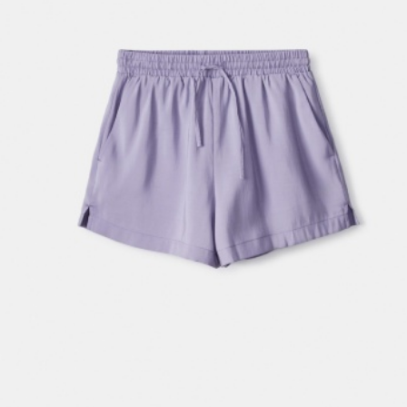
АКСЕССУАРЫ
SELA × МАЛЕНЬКИЙ ПРИНЦ
новое
ПРИМЕРИТЬ ОНЛАЙН
SELA × HELLO KITTY
ДЕНИМ
СКОРО В ПРОДАЖЕ
РАСПРОДАЖА ДО -60%
ЛУКБУКИ
ПОДАРОЧНЫЕ СЕРТИФИКАТЫ
НА СЛУЧАЙ ПОНЕДЕЛЬНИКА
КОНСТРУКТОР ГАРДЕРОБА
НОВИНКИ
ОДЕЖДА
АКСЕССУАРЫ