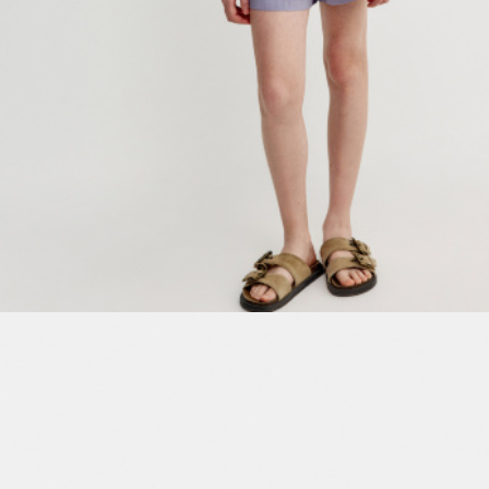
ПРИМЕРИТЬ ОНЛАЙН
SELA × ЧЕБУРАШКА
SELA.PREMIUM
БОЛЬШИЕ РАЗМЕРЫ
ДЕНИМ
НАТУРАЛЬНЫЕ ТКАНИ
СКОРО В ПРОДАЖЕ
РАСПРОДАЖА ДО -60%
ЛУКБУКИ
ПОДАРОЧНЫЕ СЕРТИФИКАТЫ
WINX CLUB
КЛУБ 12:00
HELLO, ТРОПИКИ
НОВИНКИ
ОДЕЖДА