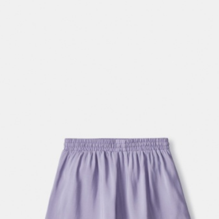
ОБУВЬ
SELA × МАЛЕНЬКИЙ ПРИНЦ
новое
ПРИМЕРИТЬ ОНЛАЙН
SELA × ЧЕБУРАШКА
SELA × СОЮЗМУЛЬТФИЛЬМ
SELA.PREMIUM
ДЕНИМ
СКОРО В ПРОДАЖЕ
РАСПРОДАЖА ДО -60%
ЛУКБУКИ
ПОДАРОЧНЫЕ СЕРТИФИКАТЫ
СКАНДИНАВСКОЕ ДЕТСТВО
ШКОЛА СКОРО
ЛЕГКО ГЛАДИТЬ