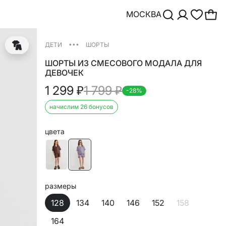
МОСКВА
•••
ДЕТИ
ШОРТЫ
ШОРТЫ ИЗ СМЕСОВОГО МОДАЛА ДЛЯ
ДЕВОЧЕК
1 299
₽
1 799
₽
-28%
начислим 26 бонусов
цвета
размеры
128
134
140
146
152
158
164