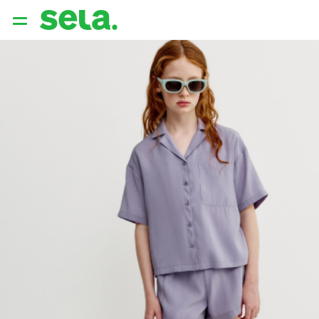
{{ QUERY }}
популярные запросы
Женщины
Девушки
Мужчины
Дети
Дом
АРХИТЕКТУРА ОБРАЗА
THE ‘90S. OFFICE
НОВИНКИ
ОДЕЖДА
АКСЕССУАРЫ
ОБУВЬ