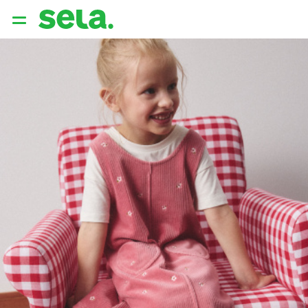
{{ QUERY }}
популярные запросы
Женщины
Девушки
Мужчины
Дети
Дом
АРХИТЕКТУРА ОБРАЗА
THE ‘90S. OFFICE
НОВИНКИ
ОДЕЖДА
АКСЕССУАРЫ
ОБУВЬ