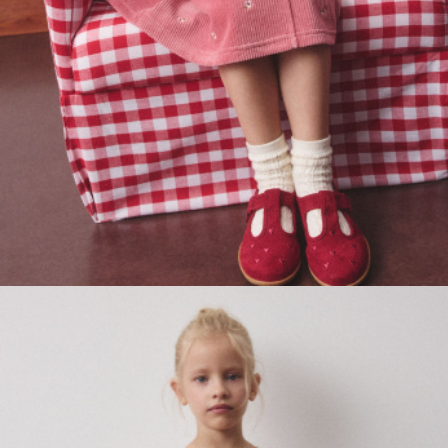
ПРИМЕРИТЬ ОНЛАЙН
SELA × ЧЕБУРАШКА
SELA.PREMIUM
БОЛЬШИЕ РАЗМЕРЫ
ДЕНИМ
НАТУРАЛЬНЫЕ ТКАНИ
СКОРО В ПРОДАЖЕ
РАСПРОДАЖА ДО -60%
ЛУКБУКИ
ПОДАРОЧНЫЕ СЕРТИФИКАТЫ
КЛУБ 12:00
HELLO, ТРОПИКИ
НОВИНКИ
ОДЕЖДА
АКСЕССУАРЫ