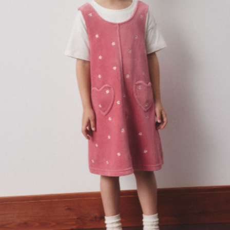
SELA × МАЛЕНЬКИЙ ПРИНЦ
новое
ПРИМЕРИТЬ ОНЛАЙН
SELA × HELLO KITTY
ДЕНИМ
СКОРО В ПРОДАЖЕ
РАСПРОДАЖА ДО -60%
ЛУКБУКИ
ПОДАРОЧНЫЕ СЕРТИФИКАТЫ
НА СЛУЧАЙ ПОНЕДЕЛЬНИКА
КОНСТРУКТОР ГАРДЕРОБА
НОВИНКИ
ОДЕЖДА
АКСЕССУАРЫ
ОБУВЬ