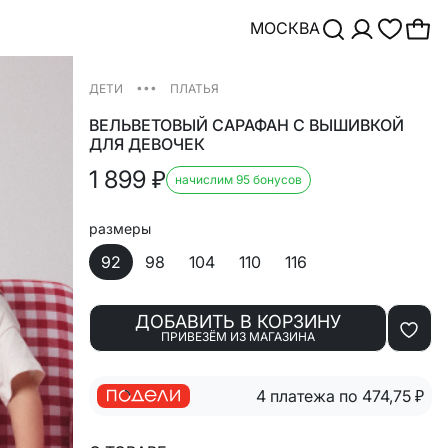
МОСКВА
•••
ДЕТИ
ПЛАТЬЯ
ВЕЛЬВЕТОВЫЙ САРАФАН С ВЫШИВКОЙ
ДЛЯ ДЕВОЧЕК
1 899
₽
начислим 95 бонусов
размеры
92
98
104
110
116
ДОБАВИТЬ В КОРЗИНУ
ПРИВЕЗЁМ ИЗ МАГАЗИНА
4 платежа по 474,75
₽