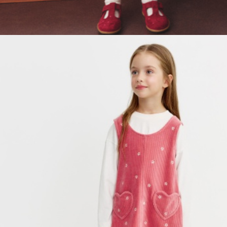
SELA × МАЛЕНЬКИЙ ПРИНЦ
новое
ПРИМЕРИТЬ ОНЛАЙН
SELA × ЧЕБУРАШКА
SELA × СОЮЗМУЛЬТФИЛЬМ
SELA.PREMIUM
ДЕНИМ
СКОРО В ПРОДАЖЕ
РАСПРОДАЖА ДО -60%
ЛУКБУКИ
ПОДАРОЧНЫЕ СЕРТИФИКАТЫ
ШКОЛА СКОРО
ЛЕГКО ГЛАДИТЬ
ДЕВОЧКИ
МАЛЬЧИКИ
МАЛЫШИ
только онлайн