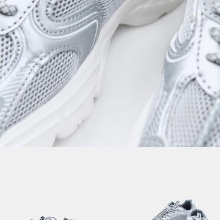
ДЕВОЧКИ
МАЛЬЧИКИ
МАЛЫШИ
только онлайн
ПОДАРОЧНЫЕ СЕРТИФИКАТЫ
КУПАЛЬНЫЙ СЕЗОН
ЛЕТНЯЯ БЕЗМЯТЕЖНОСТЬ
НОВИНКИ
ТЕКСТИЛЬ
ПОСУДА
ДЕКОР
АРОМАТЫ ДЛЯ ДОМА
ХРАНЕНИЕ
КАНЦЕЛЯРИЯ
ВАННАЯ