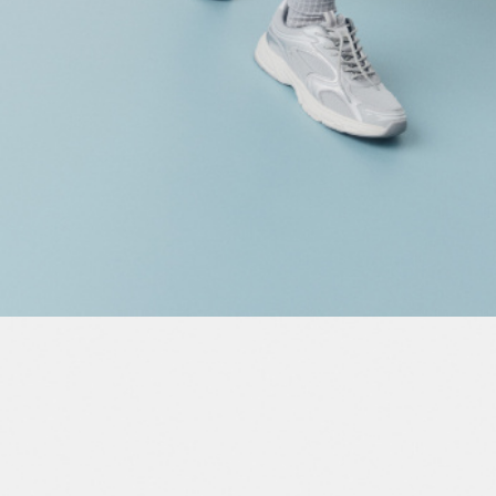
ПРИМЕРИТЬ ОНЛАЙН
SELA × ЧЕБУРАШКА
SELA.PREMIUM
БОЛЬШИЕ РАЗМЕРЫ
ДЕНИМ
НАТУРАЛЬНЫЕ ТКАНИ
СКОРО В ПРОДАЖЕ
РАСПРОДАЖА ДО -60%
ЛУКБУКИ
ПОДАРОЧНЫЕ СЕРТИФИКАТЫ
WINX CLUB
КЛУБ 12:00
HELLO, ТРОПИКИ
НОВИНКИ
ОДЕЖДА