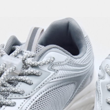
ОБУВЬ
SELA × МАЛЕНЬКИЙ ПРИНЦ
новое
ПРИМЕРИТЬ ОНЛАЙН
SELA × ЧЕБУРАШКА
SELA × СОЮЗМУЛЬТФИЛЬМ
SELA.PREMIUM
ДЕНИМ
СКОРО В ПРОДАЖЕ
РАСПРОДАЖА ДО -60%
ЛУКБУКИ
ПОДАРОЧНЫЕ СЕРТИФИКАТЫ
СКАНДИНАВСКОЕ ДЕТСТВО
ШКОЛА СКОРО
ЛЕГКО ГЛАДИТЬ