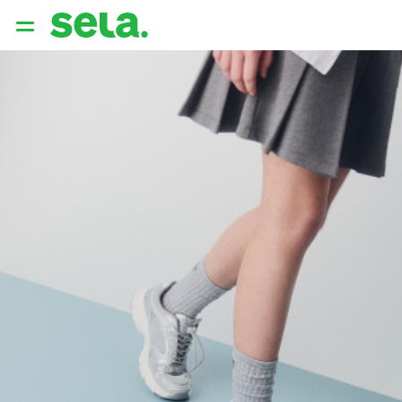
{{ QUERY }}
популярные запросы
Женщины
Девушки
Мужчины
Дети
Дом
АРХИТЕКТУРА ОБРАЗА
THE ‘90S. OFFICE
НОВИНКИ
ОДЕЖДА
АКСЕССУАРЫ
ОБУВЬ