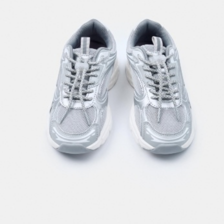
АКСЕССУАРЫ
SELA × МАЛЕНЬКИЙ ПРИНЦ
новое
ПРИМЕРИТЬ ОНЛАЙН
SELA × HELLO KITTY
ДЕНИМ
СКОРО В ПРОДАЖЕ
РАСПРОДАЖА ДО -60%
ЛУКБУКИ
ПОДАРОЧНЫЕ СЕРТИФИКАТЫ
НА СЛУЧАЙ ПОНЕДЕЛЬНИКА
КОНСТРУКТОР ГАРДЕРОБА
НОВИНКИ
ОДЕЖДА
АКСЕССУАРЫ