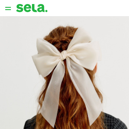
{{ QUERY }}
популярные запросы
Женщины
Девушки
Мужчины
Дети
Дом
АРХИТЕКТУРА ОБРАЗА
THE ‘90S. OFFICE
НОВИНКИ
ОДЕЖДА
АКСЕССУАРЫ
ОБУВЬ