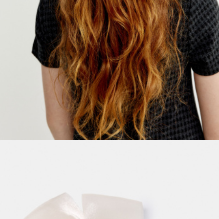
ПРИМЕРИТЬ ОНЛАЙН
SELA × ЧЕБУРАШКА
SELA.PREMIUM
БОЛЬШИЕ РАЗМЕРЫ
ДЕНИМ
НАТУРАЛЬНЫЕ ТКАНИ
СКОРО В ПРОДАЖЕ
РАСПРОДАЖА ДО -60%
ЛУКБУКИ
ПОДАРОЧНЫЕ СЕРТИФИКАТЫ
WINX CLUB
КЛУБ 12:00
HELLO, ТРОПИКИ
НОВИНКИ
ОДЕЖДА