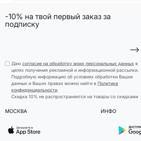
ДЕВОЧКИ
МАЛЬЧИКИ
-10% на твой первый заказ за
МАЛЫШИ
только онлайн
подписку
ПОДАРОЧНЫЕ СЕРТИФИКАТЫ
КУПАЛЬНЫЙ СЕЗОН
ЛЕТНЯЯ БЕЗМЯТЕЖНОСТЬ
Даю
согласие на обработку моих персональных данных
в
целях получения рекламной и информационной рассылки.
Подробную информацию об условиях обработки Ваших
НОВИНКИ
данных и Ваших правах можно найти в
Политике
ТЕКСТИЛЬ
конфиденциальности
.
ПОСУДА
Скидка 10% не распространяется на товары со скидками
ДЕКОР
МОСКВА
ИНФО
АРОМАТЫ ДЛЯ ДОМА
ХРАНЕНИЕ
КАНЦЕЛЯРИЯ
ВАННАЯ