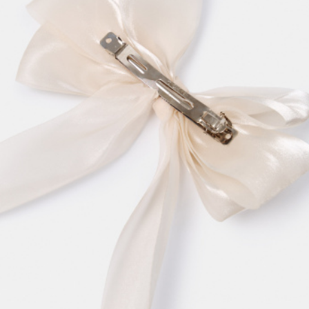
АКСЕССУАРЫ
SELA × МАЛЕНЬКИЙ ПРИНЦ
новое
ПРИМЕРИТЬ ОНЛАЙН
SELA × HELLO KITTY
ДЕНИМ
СКОРО В ПРОДАЖЕ
РАСПРОДАЖА ДО -60%
ЛУКБУКИ
ПОДАРОЧНЫЕ СЕРТИФИКАТЫ
НА СЛУЧАЙ ПОНЕДЕЛЬНИКА
КОНСТРУКТОР ГАРДЕРОБА
НОВИНКИ
ОДЕЖДА
АКСЕССУАРЫ