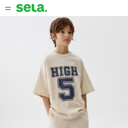
{{ QUERY }}
популярные запросы
Женщины
Девушки
Мужчины
Дети
Дом
АРХИТЕКТУРА ОБРАЗА
THE ‘90S. OFFICE
НОВИНКИ
ОДЕЖДА
АКСЕССУАРЫ
ОБУВЬ