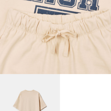
ДЕВОЧКИ
МАЛЬЧИКИ
МАЛЫШИ
только онлайн
ПОДАРОЧНЫЕ СЕРТИФИКАТЫ
КУПАЛЬНЫЙ СЕЗОН
ЛЕТНЯЯ БЕЗМЯТЕЖНОСТЬ
НОВИНКИ
ТЕКСТИЛЬ
ПОСУДА
ДЕКОР
АРОМАТЫ ДЛЯ ДОМА
ХРАНЕНИЕ
КАНЦЕЛЯРИЯ
ВАННАЯ