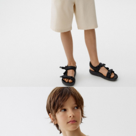
ПРИМЕРИТЬ ОНЛАЙН
SELA × ЧЕБУРАШКА
SELA.PREMIUM
БОЛЬШИЕ РАЗМЕРЫ
ДЕНИМ
НАТУРАЛЬНЫЕ ТКАНИ
СКОРО В ПРОДАЖЕ
РАСПРОДАЖА ДО -60%
ЛУКБУКИ
ПОДАРОЧНЫЕ СЕРТИФИКАТЫ
WINX CLUB
КЛУБ 12:00
HELLO, ТРОПИКИ
НОВИНКИ
ОДЕЖДА