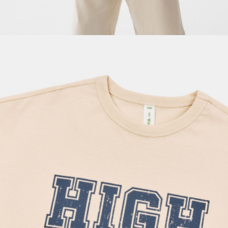
ОБУВЬ
SELA × МАЛЕНЬКИЙ ПРИНЦ
новое
ПРИМЕРИТЬ ОНЛАЙН
SELA × ЧЕБУРАШКА
SELA × СОЮЗМУЛЬТФИЛЬМ
SELA.PREMIUM
ДЕНИМ
СКОРО В ПРОДАЖЕ
РАСПРОДАЖА ДО -60%
ЛУКБУКИ
ПОДАРОЧНЫЕ СЕРТИФИКАТЫ
СКАНДИНАВСКОЕ ДЕТСТВО
ШКОЛА СКОРО
ЛЕГКО ГЛАДИТЬ