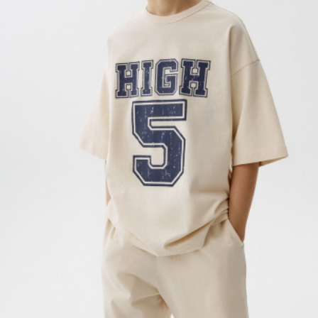
АКСЕССУАРЫ
SELA × МАЛЕНЬКИЙ ПРИНЦ
новое
ПРИМЕРИТЬ ОНЛАЙН
SELA × HELLO KITTY
ДЕНИМ
СКОРО В ПРОДАЖЕ
РАСПРОДАЖА ДО -60%
ЛУКБУКИ
ПОДАРОЧНЫЕ СЕРТИФИКАТЫ
НА СЛУЧАЙ ПОНЕДЕЛЬНИКА
КОНСТРУКТОР ГАРДЕРОБА
НОВИНКИ
ОДЕЖДА
АКСЕССУАРЫ