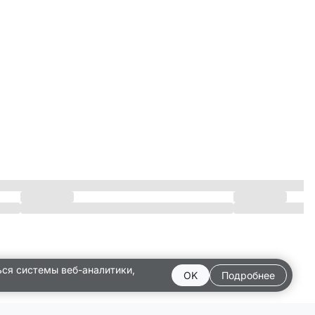
ься системы веб-аналитики,
OK
Подробнее