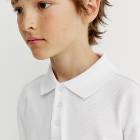
SELA × МАЛЕНЬКИЙ ПРИНЦ
новое
ПРИМЕРИТЬ ОНЛАЙН
SELA × HELLO KITTY
ДЕНИМ
СКОРО В ПРОДАЖЕ
РАСПРОДАЖА ДО -60%
ЛУКБУКИ
ПОДАРОЧНЫЕ СЕРТИФИКАТЫ
НА СЛУЧАЙ ПОНЕДЕЛЬНИКА
КОНСТРУКТОР ГАРДЕРОБА
НОВИНКИ
ОДЕЖДА
АКСЕССУАРЫ
ОБУВЬ