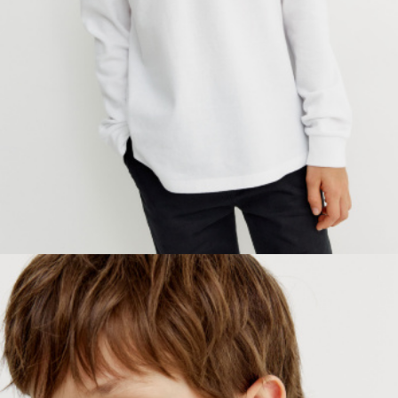
ПРИМЕРИТЬ ОНЛАЙН
SELA × ЧЕБУРАШКА
SELA.PREMIUM
БОЛЬШИЕ РАЗМЕРЫ
ДЕНИМ
НАТУРАЛЬНЫЕ ТКАНИ
СКОРО В ПРОДАЖЕ
РАСПРОДАЖА ДО -60%
ЛУКБУКИ
ПОДАРОЧНЫЕ СЕРТИФИКАТЫ
КЛУБ 12:00
HELLO, ТРОПИКИ
НОВИНКИ
ОДЕЖДА
АКСЕССУАРЫ