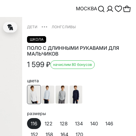
МОСКВА
•••
ДЕТИ
ЛОНГСЛИВЫ
ШКОЛА
ПОЛО С ДЛИННЫМИ РУКАВАМИ ДЛЯ
МАЛЬЧИКОВ
1 599
₽
начислим 80 бонусов
цвета
размеры
116
122
128
134
140
146
152
158
164
170