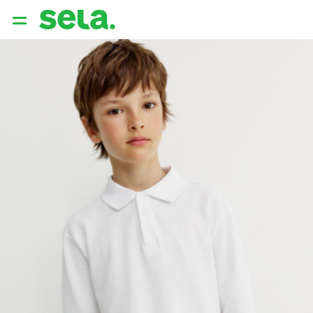
{{ QUERY }}
популярные запросы
Женщины
Девушки
Мужчины
Дети
Дом
АРХИТЕКТУРА ОБРАЗА
THE ‘90S. OFFICE
НОВИНКИ
ОДЕЖДА
АКСЕССУАРЫ
ОБУВЬ