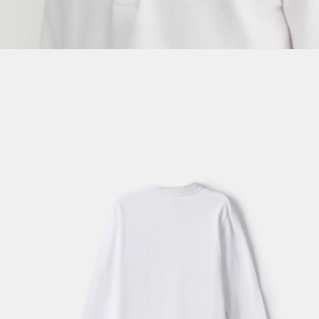
SELA × МАЛЕНЬКИЙ ПРИНЦ
новое
ПРИМЕРИТЬ ОНЛАЙН
SELA × ЧЕБУРАШКА
SELA × СОЮЗМУЛЬТФИЛЬМ
SELA.PREMIUM
ДЕНИМ
СКОРО В ПРОДАЖЕ
РАСПРОДАЖА ДО -60%
ЛУКБУКИ
ПОДАРОЧНЫЕ СЕРТИФИКАТЫ
СКАНДИНАВСКОЕ ДЕТСТВО
ШКОЛА СКОРО
ЛЕГКО ГЛАДИТЬ
ДЕВОЧКИ