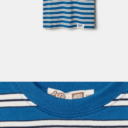
ПРИМЕРИТЬ ОНЛАЙН
SELA × ЧЕБУРАШКА
SELA.PREMIUM
БОЛЬШИЕ РАЗМЕРЫ
ДЕНИМ
НАТУРАЛЬНЫЕ ТКАНИ
СКОРО В ПРОДАЖЕ
РАСПРОДАЖА ДО -60%
ЛУКБУКИ
ПОДАРОЧНЫЕ СЕРТИФИКАТЫ
КЛУБ 12:00
HELLO, ТРОПИКИ
НОВИНКИ
ОДЕЖДА
АКСЕССУАРЫ