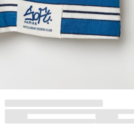
МАЛЬЧИКИ
МАЛЫШИ
только онлайн
ПОДАРОЧНЫЕ СЕРТИФИКАТЫ
КУПАЛЬНЫЙ СЕЗОН
ЛЕТНЯЯ БЕЗМЯТЕЖНОСТЬ
НОВИНКИ
ТЕКСТИЛЬ
ПОСУДА
ДЕКОР
АРОМАТЫ ДЛЯ ДОМА
ХРАНЕНИЕ
КАНЦЕЛЯРИЯ
ВАННАЯ
ДЕТСТВО