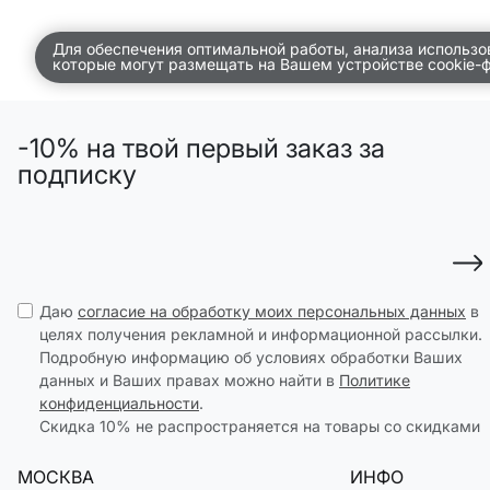
ПО КОМНАТАМ
Для обеспечения оптимальной работы, анализа использо
которые могут размещать на Вашем устройстве cookie-
ВСЕЛЕННАЯ ВИГГЕ
СКОРО В ПРОДАЖЕ
-10% на твой первый заказ за
РАСПРОДАЖА ДО -50%
подписку
ПОДАРОЧНЫЕ СЕРТИФИКАТЫ
магазины
доставка
Даю
согласие на обработку моих персональных данных
в
инфо
целях получения рекламной и информационной рассылки.
Подробную информацию об условиях обработки Ваших
данных и Ваших правах можно найти в
Политике
конфиденциальности
.
Скидка 10% не распространяется на товары со скидками
МОСКВА
ИНФО