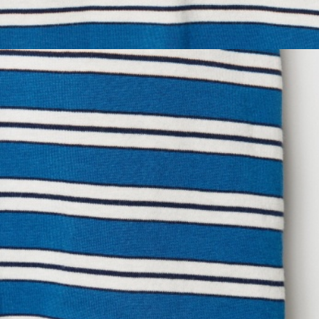
SELA × МАЛЕНЬКИЙ ПРИНЦ
новое
ПРИМЕРИТЬ ОНЛАЙН
SELA × ЧЕБУРАШКА
SELA × СОЮЗМУЛЬТФИЛЬМ
SELA.PREMIUM
ДЕНИМ
СКОРО В ПРОДАЖЕ
РАСПРОДАЖА ДО -60%
ЛУКБУКИ
ПОДАРОЧНЫЕ СЕРТИФИКАТЫ
СКАНДИНАВСКОЕ ДЕТСТВО
ШКОЛА СКОРО
ЛЕГКО ГЛАДИТЬ
ДЕВОЧКИ