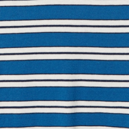
SELA × МАЛЕНЬКИЙ ПРИНЦ
новое
ПРИМЕРИТЬ ОНЛАЙН
SELA × HELLO KITTY
ДЕНИМ
СКОРО В ПРОДАЖЕ
РАСПРОДАЖА ДО -60%
ЛУКБУКИ
ПОДАРОЧНЫЕ СЕРТИФИКАТЫ
НА СЛУЧАЙ ПОНЕДЕЛЬНИКА
КОНСТРУКТОР ГАРДЕРОБА
НОВИНКИ
ОДЕЖДА
АКСЕССУАРЫ
ОБУВЬ