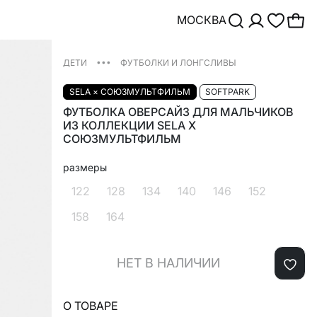
МОСКВА
•••
ДЕТИ
ФУТБОЛКИ И ЛОНГСЛИВЫ
SELA × СОЮЗМУЛЬТФИЛЬМ
SOFTPARK
ФУТБОЛКА ОВЕРСАЙЗ ДЛЯ МАЛЬЧИКОВ
ИЗ КОЛЛЕКЦИИ SELA X
СОЮЗМУЛЬТФИЛЬМ
размеры
122
128
134
140
146
152
158
164
НЕТ В НАЛИЧИИ
О ТОВАРЕ