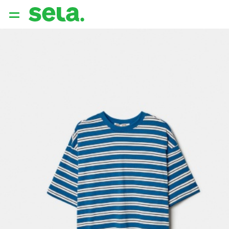
{{ QUERY }}
популярные запросы
Женщины
Девушки
Мужчины
Дети
Дом
АРХИТЕКТУРА ОБРАЗА
THE ‘90S. OFFICE
НОВИНКИ
ОДЕЖДА
АКСЕССУАРЫ
ОБУВЬ