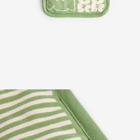
ПРИМЕРИТЬ ОНЛАЙН
SELA × ЧЕБУРАШКА
SELA.PREMIUM
БОЛЬШИЕ РАЗМЕРЫ
ДЕНИМ
НАТУРАЛЬНЫЕ ТКАНИ
СКОРО В ПРОДАЖЕ
РАСПРОДАЖА ДО -60%
ЛУКБУКИ
ПОДАРОЧНЫЕ СЕРТИФИКАТЫ
WINX CLUB
КЛУБ 12:00
HELLO, ТРОПИКИ
НОВИНКИ
ОДЕЖДА