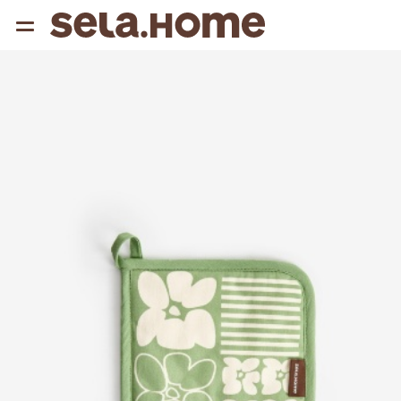
{{ QUERY }}
популярные запросы
Женщины
Девушки
Мужчины
Дети
Дом
АРХИТЕКТУРА ОБРАЗА
THE ‘90S. OFFICE
НОВИНКИ
ОДЕЖДА
АКСЕССУАРЫ
ОБУВЬ