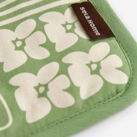
АКСЕССУАРЫ
SELA × МАЛЕНЬКИЙ ПРИНЦ
новое
ПРИМЕРИТЬ ОНЛАЙН
SELA × HELLO KITTY
ДЕНИМ
СКОРО В ПРОДАЖЕ
РАСПРОДАЖА ДО -60%
ЛУКБУКИ
ПОДАРОЧНЫЕ СЕРТИФИКАТЫ
НА СЛУЧАЙ ПОНЕДЕЛЬНИКА
КОНСТРУКТОР ГАРДЕРОБА
НОВИНКИ
ОДЕЖДА
АКСЕССУАРЫ