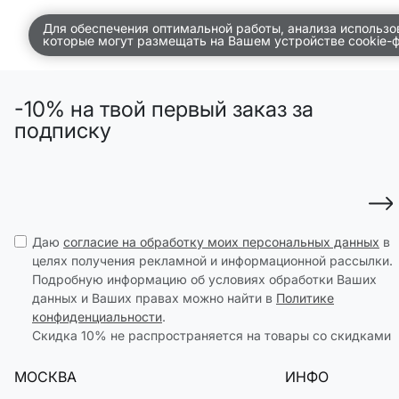
АКСЕССУАРЫ
Для обеспечения оптимальной работы, анализа использо
которые могут размещать на Вашем устройстве cookie-
SELA × МАЛЕНЬКИЙ ПРИНЦ
новое
ПРИМЕРИТЬ ОНЛАЙН
SELA × HELLO KITTY
-10% на твой первый заказ за
ДЕНИМ
подписку
СКОРО В ПРОДАЖЕ
РАСПРОДАЖА ДО -60%
ЛУКБУКИ
ПОДАРОЧНЫЕ СЕРТИФИКАТЫ
Даю
согласие на обработку моих персональных данных
в
целях получения рекламной и информационной рассылки.
НА СЛУЧАЙ ПОНЕДЕЛЬНИКА
Подробную информацию об условиях обработки Ваших
КОНСТРУКТОР ГАРДЕРОБА
данных и Ваших правах можно найти в
Политике
конфиденциальности
.
НОВИНКИ
Скидка 10% не распространяется на товары со скидками
ОДЕЖДА
МОСКВА
ИНФО
АКСЕССУАРЫ