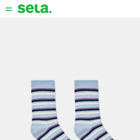
{{ QUERY }}
популярные запросы
Женщины
Девушки
Мужчины
Дети
Дом
АРХИТЕКТУРА ОБРАЗА
THE ‘90S. OFFICE
НОВИНКИ
ОДЕЖДА
АКСЕССУАРЫ
ОБУВЬ