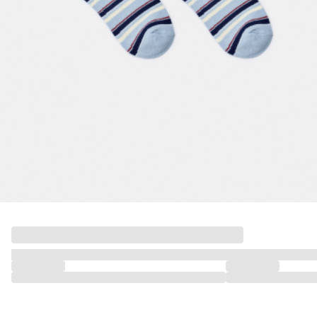
ПРИМЕРИТЬ ОНЛАЙН
SELA × ЧЕБУРАШКА
SELA.PREMIUM
БОЛЬШИЕ РАЗМЕРЫ
ДЕНИМ
НАТУРАЛЬНЫЕ ТКАНИ
СКОРО В ПРОДАЖЕ
РАСПРОДАЖА ДО -60%
ЛУКБУКИ
ПОДАРОЧНЫЕ СЕРТИФИКАТЫ
WINX CLUB
КЛУБ 12:00
HELLO, ТРОПИКИ
НОВИНКИ
ОДЕЖДА